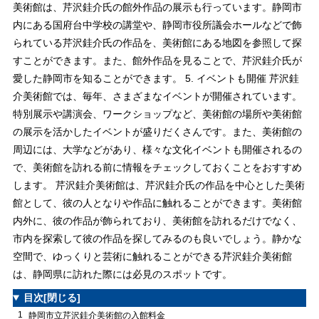
美術館は、芹沢銈介氏の館外作品の展示も行っています。静岡市
内にある国府台中学校の講堂や、静岡市役所議会ホールなどで飾
られている芹沢銈介氏の作品を、美術館にある地図を参照して探
すことができます。また、館外作品を見ることで、芹沢銈介氏が
愛した静岡市を知ることができます。 5. イベントも開催 芹沢銈
介美術館では、毎年、さまざまなイベントが開催されています。
特別展示や講演会、ワークショップなど、美術館の場所や美術館
の展示を活かしたイベントが盛りだくさんです。また、美術館の
周辺には、大学などがあり、様々な文化イベントも開催されるの
で、美術館を訪れる前に情報をチェックしておくことをおすすめ
します。 芹沢銈介美術館は、芹沢銈介氏の作品を中心とした美術
館として、彼の人となりや作品に触れることができます。美術館
内外に、彼の作品が飾られており、美術館を訪れるだけでなく、
市内を探索して彼の作品を探してみるのも良いでしょう。静かな
空間で、ゆっくりと芸術に触れることができる芹沢銈介美術館
は、静岡県に訪れた際には必見のスポットです。
目次
[閉じる]
1
静岡市立芹沢銈介美術館の入館料金