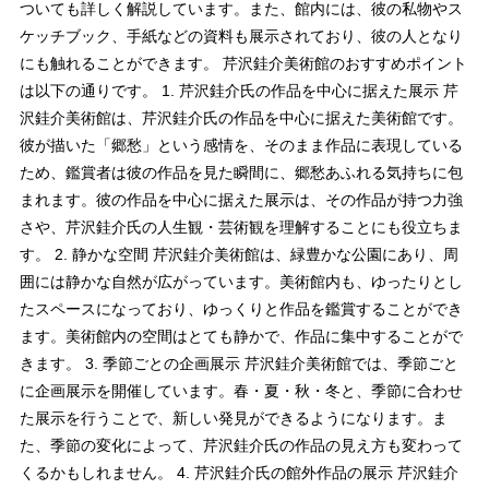
ついても詳しく解説しています。また、館内には、彼の私物やス
ケッチブック、手紙などの資料も展示されており、彼の人となり
にも触れることができます。 芹沢銈介美術館のおすすめポイント
は以下の通りです。 1. 芹沢銈介氏の作品を中心に据えた展示 芹
沢銈介美術館は、芹沢銈介氏の作品を中心に据えた美術館です。
彼が描いた「郷愁」という感情を、そのまま作品に表現している
ため、鑑賞者は彼の作品を見た瞬間に、郷愁あふれる気持ちに包
まれます。彼の作品を中心に据えた展示は、その作品が持つ力強
さや、芹沢銈介氏の人生観・芸術観を理解することにも役立ちま
す。 2. 静かな空間 芹沢銈介美術館は、緑豊かな公園にあり、周
囲には静かな自然が広がっています。美術館内も、ゆったりとし
たスペースになっており、ゆっくりと作品を鑑賞することができ
ます。美術館内の空間はとても静かで、作品に集中することがで
きます。 3. 季節ごとの企画展示 芹沢銈介美術館では、季節ごと
に企画展示を開催しています。春・夏・秋・冬と、季節に合わせ
た展示を行うことで、新しい発見ができるようになります。ま
た、季節の変化によって、芹沢銈介氏の作品の見え方も変わって
くるかもしれません。 4. 芹沢銈介氏の館外作品の展示 芹沢銈介