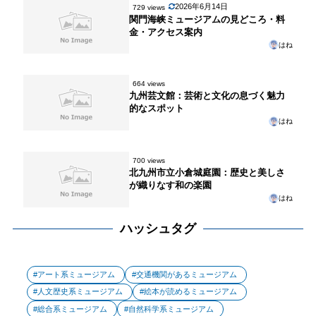
2026年6月14日
729 views
関門海峡ミュージアムの見どころ・料
金・アクセス案内
はね
664 views
九州芸文館：芸術と文化の息づく魅力
的なスポット
はね
700 views
北九州市立小倉城庭園：歴史と美しさ
が織りなす和の楽園
はね
ハッシュタグ
アート系ミュージアム
交通機関があるミュージアム
人文歴史系ミュージアム
絵本が読めるミュージアム
総合系ミュージアム
自然科学系ミュージアム