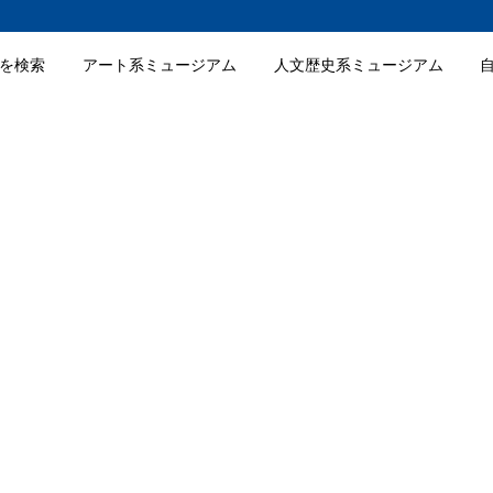
を検索
アート系ミュージアム
人文歴史系ミュージアム
けい介美術館の入館料金
けい介美術館の詳細情報