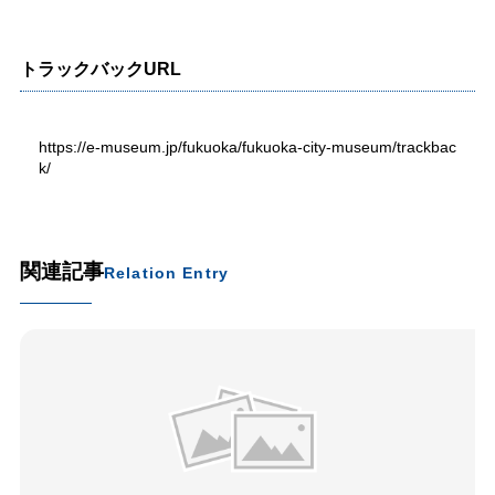
トラックバックURL
https://e-museum.jp/fukuoka/fukuoka-city-museum/trackbac
k/
関連記事
Relation Entry