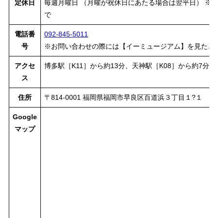
定休日
毎週月曜日 （月曜が祝休日にあたる場合は翌平日） ※年末
で
電話番
092-845-5011
号
※お問い合わせの際には【イーミュージアム】を見たと
アクセ
博多駅［K11］から約13分、天神駅［K08］から約7分
ス
住所
〒814-0001 福岡県福岡市早良区百道浜３丁目１?１
Google
マップ