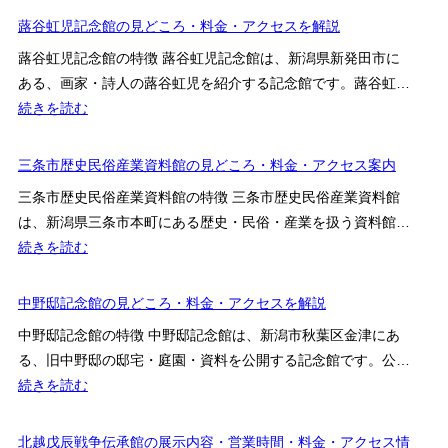
民
翠
蕗谷虹児記念館の見どころ・料金・アクセスを解説
俗
園・
資
蕗谷虹児記念館の特徴 蕗谷虹児記念館は、新潟県新発田市に
谷
料
ある、画家・詩人の蕗谷虹児を紹介する記念館です。蕗谷虹…
村
館・
:
続きを読む
美
相
蕗
術
馬
谷
三条市歴史民俗産業資料館の見どころ・料金・アクセス案内
館
御
虹
の
三条市歴史民俗産業資料館の特徴 三条市歴史民俗産業資料館
風
児
見
は、新潟県三条市本町にある歴史・民俗・産業を扱う資料館…
記
記
ど
:
続きを読む
念
念
こ
三
館
館
ろ・
条
中野邸記念館の見どころ・料金・アクセスを解説
の
料
市
見
中野邸記念館の特徴 中野邸記念館は、新潟市秋葉区金津にあ
金・
歴
ど
る、旧中野邸の邸宅・庭園・資料を公開する記念館です。公…
ア
史
こ
:
続きを読む
ク
民
ろ・
中
セ
俗
料
野
北越戊辰戦争伝承館の展示内容・営業時間・料金・アクセス情
ス
産