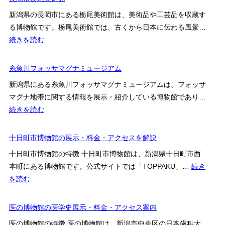
一
妻
こ
記
新潟県の長岡市にある栃尾美術館は、美術品や工芸品を収蔵す
有
ろ・
念
る博物館です。栃尾美術館では、古くから日本に伝わる風景…
里
料
館
:
続きを読む
山
金・
長
現
ア
岡
糸魚川フォッサマグナミュージアム
代
ク
市
美
新潟県にある糸魚川フォッサマグナミュージアムは、フォッサ
セ
栃
術
マグナ地帯に関する情報を展示・紹介している博物館であり…
ス
尾
館
:
続きを読む
を
美
MonE
糸
解
術
の
魚
十日町市博物館の展示・料金・アクセスを解説
説
館
見
川
十日町市博物館の特徴 十日町市博物館は、新潟県十日町市西
ど
フ
本町にある博物館です。公式サイトでは「TOPPAKU」…
続き
こ
ォ
:
を読む
ろ・
ッ
十
料
サ
日
医の博物館の医学史展示・料金・アクセス案内
金・
マ
町
ア
グ
医の博物館の特徴 医の博物館は、新潟市中央区の日本歯科大