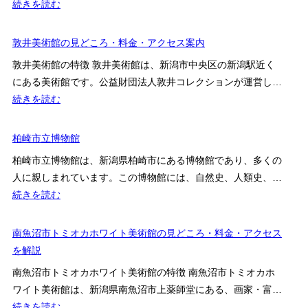
シ
:
続きを読む
ン
館
ョ
柏
ナ
の
ン
崎
敦井美術館の見どころ・料金・アクセス案内
ー
見
の
コ
レ
ど
敦井美術館の特徴 敦井美術館は、新潟市中央区の新潟駅近く
現
レ
の
こ
にある美術館です。公益財団法人敦井コレクションが運営し…
況
ク
料
ろ・
:
続きを読む
と
シ
金・
料
敦
鑑
ョ
巡
金・
井
柏崎市立博物館
賞
ン
り
ア
美
先
ビ
柏崎市立博物館は、新潟県柏崎市にある博物館であり、多くの
方
ク
術
確
レ
人に親しまれています。この博物館には、自然史、人類史、…
を
セ
館
認
ッ
:
続きを読む
解
ス
の
ガ
ジ
柏
説
を
見
イ
崎
南魚沼市トミオカホワイト美術館の見どころ・料金・アクセス
解
ど
ド
市
を解説
説
こ
立
ろ・
南魚沼市トミオカホワイト美術館の特徴 南魚沼市トミオカホ
博
料
ワイト美術館は、新潟県南魚沼市上薬師堂にある、画家・富…
物
金・
:
続きを読む