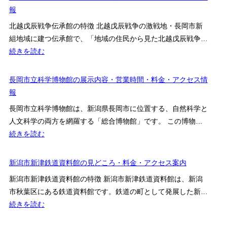
金・
邸
報
案
業
ア
記
内
資
北越戊辰戦争伝承館の特徴 北越戊辰戦争の激戦地・長岡市新
ク
念
料
組地域に建つ伝承館で、「地域の住民から見た北越戊辰戦争…
セ
館
館
:
続きを読む
ス
の
の
北
を
見
見
越
長岡市立科学博物館の展示内容・営業時間・料金・アクセス情
解
ど
ど
戊
報
説
こ
こ
辰
ろ・
長岡市立科学博物館は、新潟県長岡市に位置する、自然科学と
ろ・
戦
料
人文科学の両方を網羅する「総合博物館」です。 この博物…
料
争
金・
:
続きを読む
金・
伝
ア
長
ア
承
ク
岡
新潟市新津鉄道資料館の見どころ・料金・アクセス案内
ク
館
セ
市
セ
の
新潟市新津鉄道資料館の特徴 新潟市新津鉄道資料館は、新潟
ス
立
ス
展
市秋葉区にある鉄道資料館です。鉄道の町として発展した新…
を
科
案
示
:
続きを読む
解
学
内
内
新
説
博