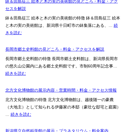
鉢＆田島征三 絵本と木の実の美術館の見どころ・料金・アク
セ
耕
報
美
と
セスを解説
ス
文
術
ぴ
案
化
鉢＆田島征三 絵本と木の実の美術館の特徴 鉢＆田島征三 絵本
館
あ
内
村
と木の実の美術館は、新潟県十日町市の鉢集落にある、…
続
［So
新
セ
:
きを読む
の
潟
ン
鉢
見
市
タ
＆
長岡市郷土史料館の見どころ・料金・アクセスを解説
ど
歴
ー
田
こ
史
長岡市郷土史料館の特徴 長岡市郷土史料館は、新潟県長岡市
「農
島
ろ・
博
の悠久山公園内にある郷土史料館です。市制60周年記念事…
舞
征
料
物
:
続きを読む
台」
三
金・
館
長
の
絵
公
の
岡
北方文化博物館の展示内容・営業時間・料金・アクセス情報
料
本
開
常
市
金・
と
北方文化博物館の特徴 北方文化博物館は、越後随一の豪農
日
設
郷
見
木
（大地主）として知られる伊藤家の本邸（豪壮な邸宅と庭園）
案
展
土
ど
の
:
…
続きを読む
内
示・
史
こ
実
北
料
料
ろ
の
方
新潟県立自然科学館の展示・プラネタリウム・料金案内
金・