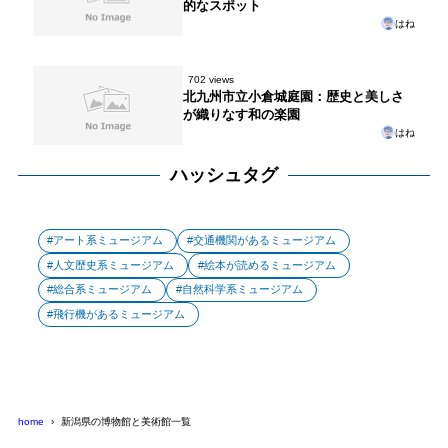
的なスポット
はね
702 views
北九州市立小倉城庭園：歴史と美しさ
が織りなす和の楽園
はね
ハッシュタグ
アート系ミュージアム
交通機関があるミュージアム
人文歴史系ミュージアム
絵本が読めるミュージアム
総合系ミュージアム
自然科学系ミュージアム
飛行機があるミュージアム
home
新潟県の博物館と美術館一覧