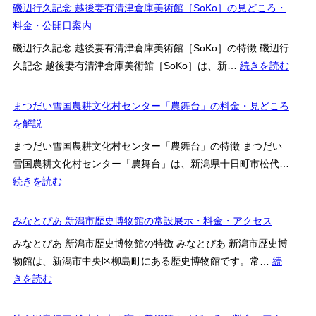
容・
潟
磯辺行久記念 越後妻有清津倉庫美術館［SoKo］の見どころ・
物
営
市
料金・公開日案内
館
業
新
の
磯辺行久記念 越後妻有清津倉庫美術館［SoKo］の特徴 磯辺行
時
津
展
:
久記念 越後妻有清津倉庫美術館［SoKo］は、新…
続きを読む
間・
鉄
示
磯
料
道
内
辺
まつだい雪国農耕文化村センター「農舞台」の料金・見どころ
金・
資
容・
行
を解説
ア
料
営
久
ク
館
まつだい雪国農耕文化村センター「農舞台」の特徴 まつだい
業
記
セ
の
雪国農耕文化村センター「農舞台」は、新潟県十日町市松代…
時
念
ス
見
:
続きを読む
間・
越
情
ど
ま
料
後
報
こ
つ
みなとぴあ 新潟市歴史博物館の常設展示・料金・アクセス
金・
妻
ろ・
だ
ア
有
みなとぴあ 新潟市歴史博物館の特徴 みなとぴあ 新潟市歴史博
料
い
ク
清
物館は、新潟市中央区柳島町にある歴史博物館です。常…
続
金・
雪
セ
津
:
きを読む
ア
国
ス
倉
み
ク
農
情
庫
な