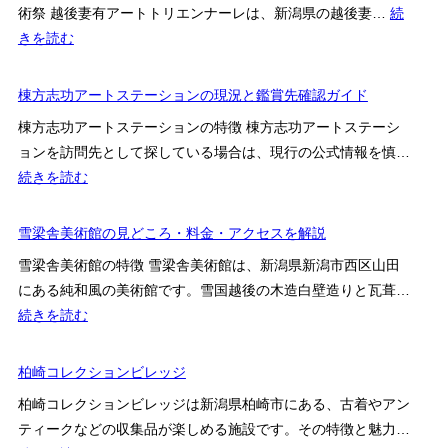
術祭 越後妻有アートトリエンナーレは、新潟県の越後妻…
続
ク
術
:
きを読む
セ
祭
大
ス
の
地
棟方志功アートステーションの現況と鑑賞先確認ガイド
案
特
の
内
徴
棟方志功アートステーションの特徴 棟方志功アートステーシ
芸
と
ョンを訪問先として探している場合は、現行の公式情報を慎…
術
訪
:
続きを読む
祭
問
棟
越
前
方
雪梁舎美術館の見どころ・料金・アクセスを解説
後
の
志
妻
雪梁舎美術館の特徴 雪梁舎美術館は、新潟県新潟市西区山田
確
功
有
にある純和風の美術館です。雪国越後の木造白壁造りと瓦葺…
認
ア
ア
:
続きを読む
ポ
ー
ー
雪
イ
ト
ト
梁
柏崎コレクションビレッジ
ン
ス
ト
舎
ト
テ
柏崎コレクションビレッジは新潟県柏崎市にある、古着やアン
リ
美
ー
ティークなどの収集品が楽しめる施設です。その特徴と魅力…
エ
術