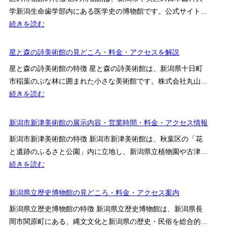
市
ク
ナ
学新潟生命歯学部内にある医学史の博物館です。公式サイト…
博
セ
ミ
:
続きを読む
物
ス
ュ
医
館
ー
の
星と森の詩美術館の見どころ・料金・アクセスを解説
の
ジ
博
展
星と森の詩美術館の特徴 星と森の詩美術館は、新潟県十日町
ア
物
示・
市稲葉のぶな林に囲まれた小さな美術館です。株式会社丸山…
ム
館
料
:
続きを読む
の
金・
星
医
ア
と
新潟市新津美術館の展示内容・営業時間・料金・アクセス情報
学
ク
森
史
新潟市新津美術館の特徴 新潟市新津美術館は、秋葉区の「花
セ
の
展
と遺跡のふるさと公園」内に立地し、新潟県立植物園や古津…
ス
詩
示・
:
続きを読む
を
美
料
新
解
術
金・
潟
新潟県立歴史博物館の見どころ・料金・アクセス案内
説
館
ア
市
の
新潟県立歴史博物館の特徴 新潟県立歴史博物館は、新潟県長
ク
新
見
岡市関原町にある、縄文文化と新潟県の歴史・民俗を総合的…
セ
津