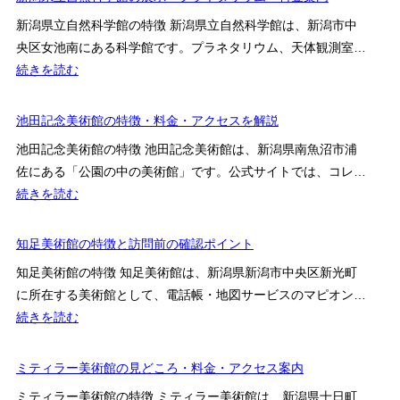
館
を
美
文
ア
の
新潟県立自然科学館の特徴 新潟県立自然科学館は、新潟市中
解
術
化
ク
見
央区女池南にある科学館です。プラネタリウム、天体観測室…
説
館
博
セ
ど
:
続きを読む
の
物
ス
こ
新
見
館
ろ・
潟
池田記念美術館の特徴・料金・アクセスを解説
ど
の
料
県
こ
展
池田記念美術館の特徴 池田記念美術館は、新潟県南魚沼市浦
金・
立
ろ・
示
佐にある「公園の中の美術館」です。公式サイトでは、コレ…
ア
自
料
内
:
続きを読む
ク
然
金・
容・
池
セ
科
ア
営
田
知足美術館の特徴と訪問前の確認ポイント
ス
学
ク
業
記
を
館
知足美術館の特徴 知足美術館は、新潟県新潟市中央区新光町
セ
時
念
解
の
に所在する美術館として、電話帳・地図サービスのマピオン…
ス
間・
美
説
展
:
続きを読む
を
料
術
示・
知
解
金・
館
プ
足
ミティラー美術館の見どころ・料金・アクセス案内
説
ア
の
ラ
美
ク
特
ミティラー美術館の特徴 ミティラー美術館は、新潟県十日町