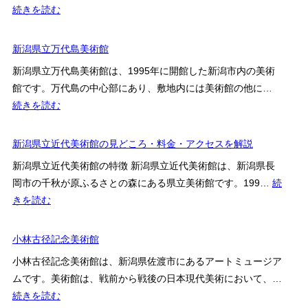
ど
:
続きを読む
ス
美
こ
新
案
術
ろ・
潟
新潟県立万代島美術館
内
館
料
県
の
新潟県立万代島美術館は、1995年に開館した新潟市内の美術
金・
立
展
館です。万代島の中心部にあり、敷地内には美術館の他に…
ア
歴
示
:
続きを読む
ク
史
内
新
セ
博
容・
潟
新潟県立近代美術館の見どころ・料金・アクセスを解説
ス
物
営
県
を
館
新潟県立近代美術館の特徴 新潟県立近代美術館は、新潟県長
業
立
解
の
岡市の千秋が原ふるさとの森にある県立美術館です。199…
続
時
万
説
見
:
きを読む
間・
代
ど
新
料
島
こ
潟
小林古径記念美術館
金・
美
ろ・
県
ア
術
小林古径記念美術館は、新潟県佐渡市にあるアートミュージア
料
立
ク
館
ムです。美術館は、戦前から戦後の日本現代美術において、…
金・
近
セ
:
続きを読む
ア
代