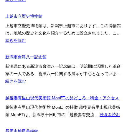
館
ア
南
ク
魚
上越市立歴史博物館
セ
沼
上越市立歴史博物館は、新潟県上越市にあります。この博物館
ス
市
は、地域の歴史と文化を紹介するために設立されました。こ…
案
ト
:
続きを読む
内
ミ
上
オ
越
新潟市會津八一記念館
カ
市
ホ
新潟県にある新潟市會津八一記念館は、明治期に活躍した革命
立
ワ
家の一人である、會津八一に関する展示が中心となっていま…
歴
イ
:
続きを読む
史
ト
新
博
美
潟
越後妻有里山現代美術館 MonETの見どころ・料金・アクセス
物
術
市
館
越後妻有里山現代美術館 MonETの特徴 越後妻有里山現代美術
館
會
:
館 MonETは、新潟県十日町市の「越後妻有交流…
続きを読む
の
津
越
見
八
後
長岡市栃尾美術館
ど