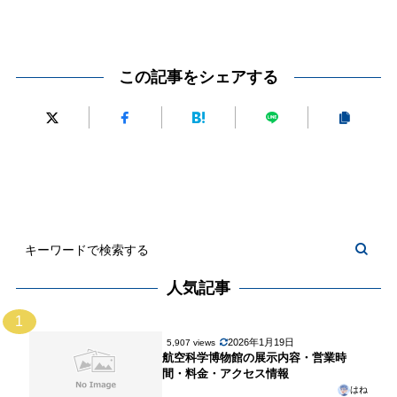
ス
小
ク
美
情
林
セ
術
報
古
ス
館
径
この記事をシェアする
案
の
記
内
見
念
ど
美
こ
術
ろ・
館
料
金・
ア
ク
セ
人気記事
ス
1
を
2026年1月19日
5,907 views
解
航空科学博物館の展示内容・営業時
説
間・料金・アクセス情報
はね