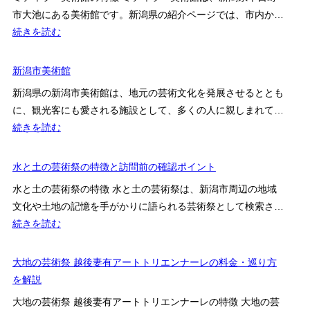
ネ
術
セ
徴・
市大池にある美術館です。新潟県の紹介ページでは、市内か…
タ
館
ス
料
:
続きを読む
リ
の
情
金・
ミ
ウ
特
報
ア
テ
新潟市美術館
ム・
徴
ク
ィ
料
と
新潟県の新潟市美術館は、地元の芸術文化を発展させるととも
セ
ラ
金
訪
に、観光客にも愛される施設として、多くの人に親しまれて…
ス
ー
案
問
:
続きを読む
を
美
内
前
新
解
術
の
潟
水と土の芸術祭の特徴と訪問前の確認ポイント
説
館
確
市
の
水と土の芸術祭の特徴 水と土の芸術祭は、新潟市周辺の地域
認
美
見
文化や土地の記憶を手がかりに語られる芸術祭として検索さ…
ポ
術
ど
:
続きを読む
イ
館
こ
水
ン
ろ・
と
大地の芸術祭 越後妻有アートトリエンナーレの料金・巡り方
ト
料
土
を解説
金・
の
大地の芸術祭 越後妻有アートトリエンナーレの特徴 大地の芸
ア
芸